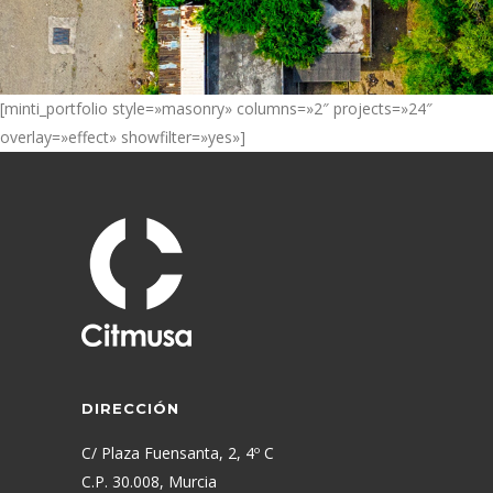
[minti_portfolio style=»masonry» columns=»2″ projects=»24″
overlay=»effect» showfilter=»yes»]
DIRECCIÓN
C/ Plaza Fuensanta, 2, 4º C
C.P. 30.008, Murcia